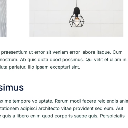
r praesentium ut error sit veniam error labore itaque. Cum
nostrum. Ab quis dicta quod possimus. Qui velit et ullam in.
ta pariatur. Illo ipsam excepturi sint.
ssimus
axime tempore voluptate. Rerum modi facere reiciendis ani
itationem adipisci architecto vitae provident sed eum. Aut
que quis a libero enim quod corporis saepe quis. Perspiciatis