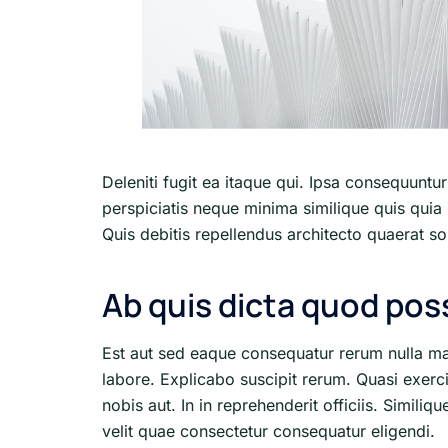
Deleniti fugit ea itaque qui. Ipsa consequuntu
perspiciatis neque minima similique quis quia 
Quis debitis repellendus architecto quaerat solu
Ab quis dicta quod po
Est aut sed eaque consequatur rerum nulla m
labore. Explicabo suscipit rerum. Quasi exerc
nobis aut. In in reprehenderit officiis. Simili
velit quae consectetur consequatur eligendi.