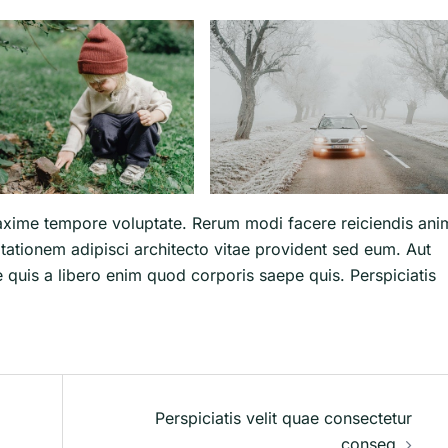
axime tempore voluptate. Rerum modi facere reiciendis ani
itationem adipisci architecto vitae provident sed eum. Aut
que quis a libero enim quod corporis saepe quis. Perspiciatis
Perspiciatis velit quae consectetur
conseq