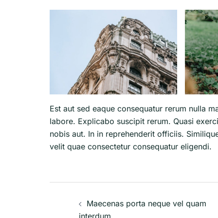
Est aut sed eaque consequatur rerum nulla m
labore. Explicabo suscipit rerum. Quasi exerc
nobis aut. In in reprehenderit officiis. Simili
velit quae consectetur consequatur eligendi.
Post
Maecenas porta neque vel quam
navigation
interdum