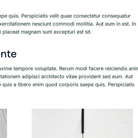
epe quis. Perspiciatis velit quae consectetur consequatur
xercitationem nesciunt commodi mollitia. Aut eum in est. In
 placeat magnam sunt excepturi est sit.
ente
axime tempore voluptate. Rerum modi facere reiciendis ani
itationem adipisci architecto vitae provident sed eum. Aut
que quis a libero enim quod corporis saepe quis. Perspiciatis